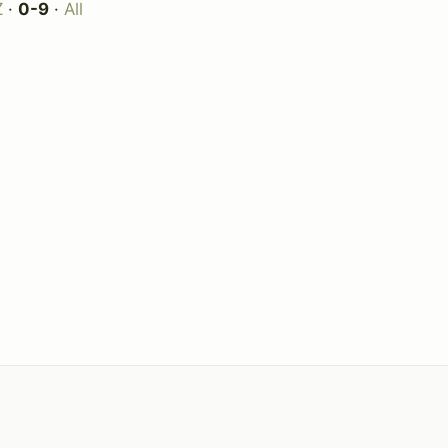
Z
·
0-9
·
All