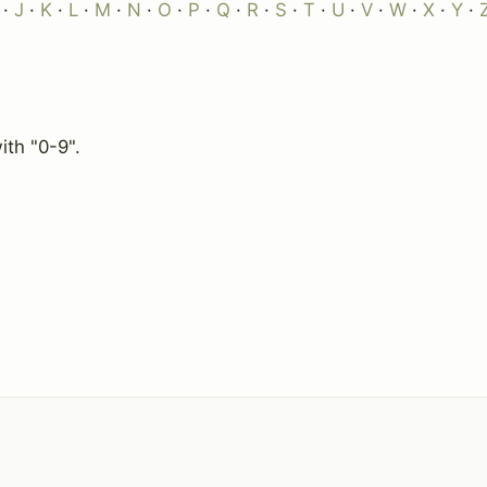
·
J
·
K
·
L
·
M
·
N
·
O
·
P
·
Q
·
R
·
S
·
T
·
U
·
V
·
W
·
X
·
Y
·
ith "0-9".