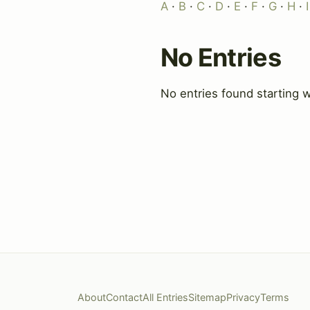
A
·
B
·
C
·
D
·
E
·
F
·
G
·
H
·
I
No Entries
No entries found starting w
About
Contact
All Entries
Sitemap
Privacy
Terms